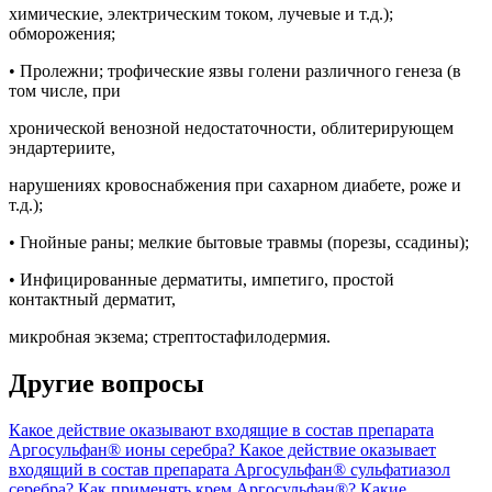
химические, электрическим током, лучевые и т.д.);
обморожения;
• Пролежни; трофические язвы голени различного генеза (в
том числе, при
хронической венозной недостаточности, облитерирующем
эндартериите,
нарушениях кровоснабжения при сахарном диабете, роже и
т.д.);
• Гнойные раны; мелкие бытовые травмы (порезы, ссадины);
• Инфицированные дерматиты, импетиго, простой
контактный дерматит,
микробная экзема; стрептостафилодермия.
Другие вопросы
Какое действие оказывают входящие в состав препарата
Аргосульфан® ионы серебра?
Какое действие оказывает
входящий в состав препарата Аргосульфан® сульфатиазол
серебра?
Как применять крем Аргосульфан®?
Какие