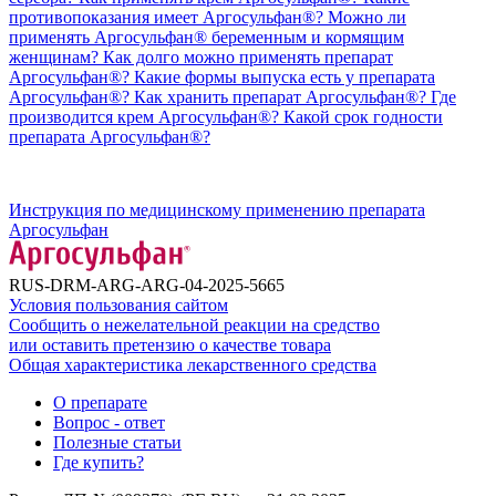
противопоказания имеет Аргосульфан®?
Можно ли
применять Аргосульфан® беременным и кормящим
женщинам?
Как долго можно применять препарат
Аргосульфан®?
Какие формы выпуска есть у препарата
Аргосульфан®?
Как хранить препарат Аргосульфан®?
Где
производится крем Аргосульфан®?
Какой срок годности
препарата Аргосульфан®?
Инструкция по медицинскому применению препарата
Аргосульфан
RUS-DRM-ARG-ARG-04-2025-5665
Условия пользования сайтом
Сообщить о нежелательной реакции на средство
или оставить претензию о качестве товара
Общая характеристика лекарственного средства
О препарате
Вопрос - ответ
Полезные статьи
Где купить?