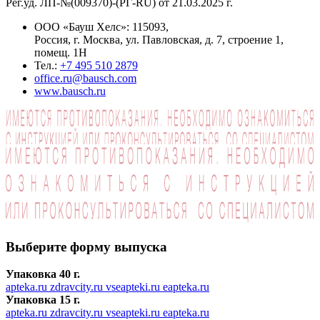
Рег.уд. ЛП-№(009370)-(РГ-RU) от 21.03.2025 г.
ООО «Бауш Хелс»: 115093,
Россия, г. Москва, ул. Павловская, д. 7, строение 1,
помещ. 1Н
Тел.:
+7 495 510 2879
office.ru@bausch.com
www.bausch.ru
Выберите форму выпуска
Упаковка 40 г.
apteka.ru
zdravcity.ru
vseapteki.ru
eapteka.ru
Упаковка 15 г.
apteka.ru
zdravcity.ru
vseapteki.ru
eapteka.ru