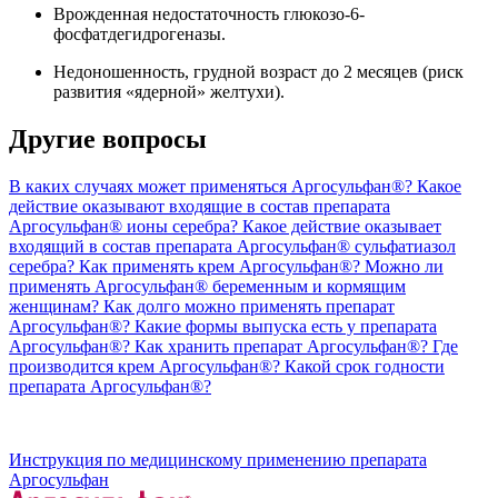
Врожденная недостаточность глюкозо-6-
фосфатдегидрогеназы.
Недоношенность, грудной возраст до 2 месяцев (риск
развития «ядерной» желтухи).
Другие вопросы
В каких случаях может применяться Аргосульфан®?
Какое
действие оказывают входящие в состав препарата
Аргосульфан® ионы серебра?
Какое действие оказывает
входящий в состав препарата Аргосульфан® сульфатиазол
серебра?
Как применять крем Аргосульфан®?
Можно ли
применять Аргосульфан® беременным и кормящим
женщинам?
Как долго можно применять препарат
Аргосульфан®?
Какие формы выпуска есть у препарата
Аргосульфан®?
Как хранить препарат Аргосульфан®?
Где
производится крем Аргосульфан®?
Какой срок годности
препарата Аргосульфан®?
Инструкция по медицинскому применению препарата
Аргосульфан